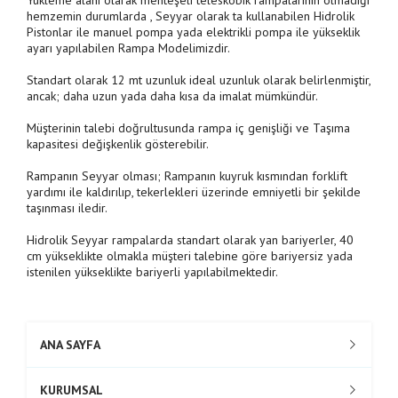
Yükleme alanı olarak menteşeli teleskobik rampalarının olmadığı
hemzemin durumlarda , Seyyar olarak ta kullanabilen Hidrolik
Pistonlar ile manuel pompa yada elektrikli pompa ile yükseklik
ayarı yapılabilen Rampa Modelimizdir.
Standart olarak 12 mt uzunluk ideal uzunluk olarak belirlenmiştir,
ancak; daha uzun yada daha kısa da imalat mümkündür.
Müşterinin talebi doğrultusunda rampa iç genişliği ve Taşıma
kapasitesi değişkenlik gösterebilir.
Rampanın Seyyar olması; Rampanın kuyruk kısmından forklift
yardımı ile kaldırılıp, tekerlekleri üzerinde emniyetli bir şekilde
taşınması iledir.
Hidrolik Seyyar rampalarda standart olarak yan bariyerler, 40
cm yükseklikte olmakla müşteri talebine göre bariyersiz yada
istenilen yükseklikte bariyerli yapılabilmektedir.
ANA SAYFA
KURUMSAL