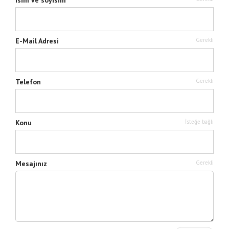
İsim ve soyisim
E-Mail Adresi
Gerekli
Telefon
Gerekli
Konu
İsteğe bağlı
Mesajınız
Gerekli